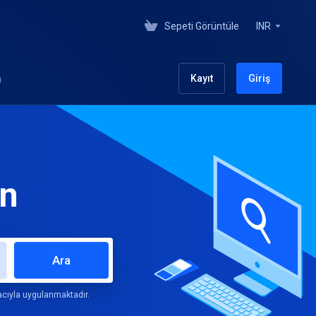
Sepeti Görüntüle
INR
m
Kayıt
Giriş
ın
Ara
acıyla uygulanmaktadır.