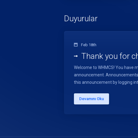
Duyurular
Feb 18th
Thank you for 
Welcome to WHMCS! You have made
announcement. Announcements are
this announcement by logging int
Devamını Oku